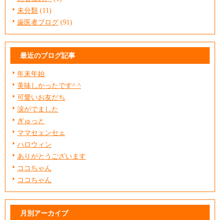
未分類
(11)
歯医者ブログ
(91)
最近のブログ記事
年末年始
美味しかったです^ ^
可愛いお友だち
涙がでました
ぎゅっと
ママセェンセェ
ハロウィン
ありがとうございます
ココちゃん
ココちゃん
月別アーカイブ