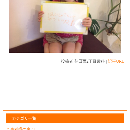
投稿者
荏田西2丁目歯科
|
記事URL
カテゴリ一覧
患者様の声
(1)