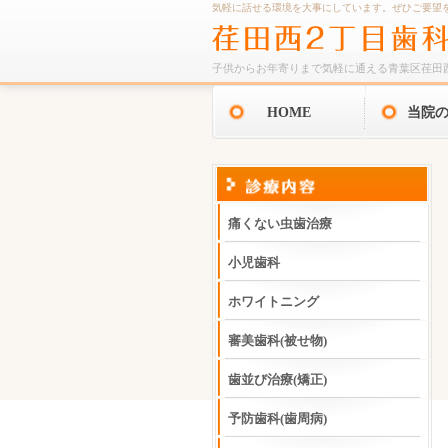
気軽に話せる環境を大事にしています。ぜひご要望
子供からお年寄りまで気軽に通える青葉区荏田
HOME
当院
痛くない虫歯治療
小児歯科
ホワイトニング
審美歯科(被せ物)
歯並び治療(矯正)
予防歯科(歯周病)