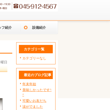
ッフ紹介
設備紹介
カテゴリ一覧
カテゴリーなし
 月曜日
最近のブログ記事
年末年始
美味しかったです^
^
可愛いお友だち
涙がでました