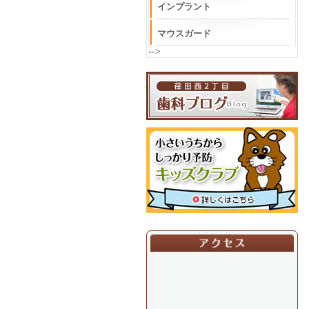
インプラント
マウスガード
-->