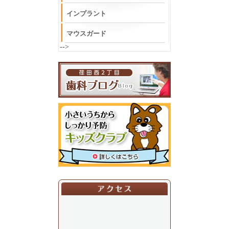
インプラント
マウスガード
-->