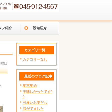
ッフ紹介
設備紹介
カテゴリ一覧
カテゴリーなし
 金曜日
最近のブログ記事
っ
年末年始
美味しかったです^
^
可愛いお友だち
涙がでました