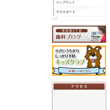
インプラント
マウスガード
-->