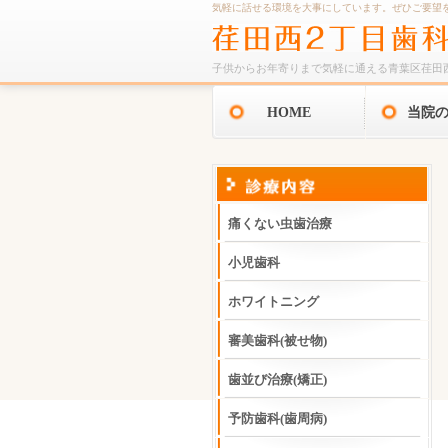
気軽に話せる環境を大事にしています。ぜひご要望
子供からお年寄りまで気軽に通える青葉区荏田
HOME
当院
痛くない虫歯治療
小児歯科
ホワイトニング
審美歯科(被せ物)
歯並び治療(矯正)
予防歯科(歯周病)