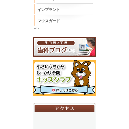
インプラント
マウスガード
-->